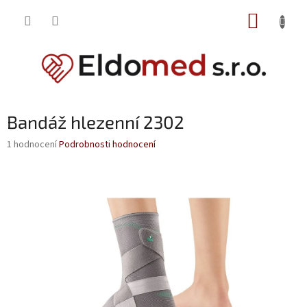
Přejít
NÁKUP
na
obsah
KOŠÍK
Bandáž hlezenní 2302
Průměrné
1 hodnocení
Podrobnosti hodnocení
hodnocení
produktu
je
5,0
z
5
hvězdiček.