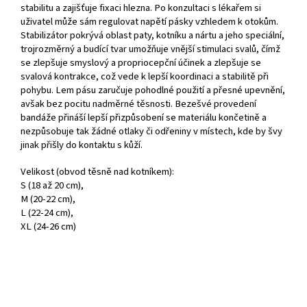
stabilitu a zajišťuje fixaci hlezna. Po konzultaci s lékařem si
uživatel může sám regulovat napětí pásky vzhledem k otokům.
Stabilizátor pokrývá oblast paty, kotníku a nártu a jeho speciální,
trojrozměrný a budící tvar umožňuje vnější stimulaci svalů, čímž
se zlepšuje smyslový a propriocepční účinek a zlepšuje se
svalová kontrakce, což vede k lepší koordinaci a stabilitě při
pohybu. Lem pásu zaručuje pohodlné použití a přesné upevnění,
avšak bez pocitu nadměrné těsnosti. Bezešvé provedení
bandáže přináší lepší přizpůsobení se materiálu končetině a
nezpůsobuje tak žádné otlaky či odřeniny v místech, kde by švy
jinak přišly do kontaktu s kůží.
Velikost (obvod těsně nad kotníkem):
S (18 až 20 cm),
M (20-22 cm),
L (22-24 cm),
XL (24-26 cm)