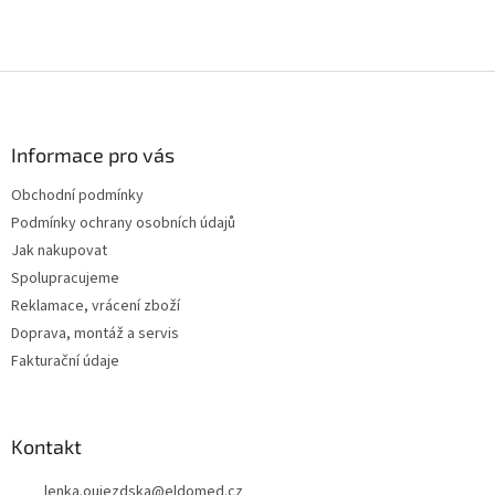
Z
á
p
a
Informace pro vás
t
Obchodní podmínky
í
Podmínky ochrany osobních údajů
Jak nakupovat
Spolupracujeme
Reklamace, vrácení zboží
Doprava, montáž a servis
Fakturační údaje
Kontakt
lenka.oujezdska
@
eldomed.cz