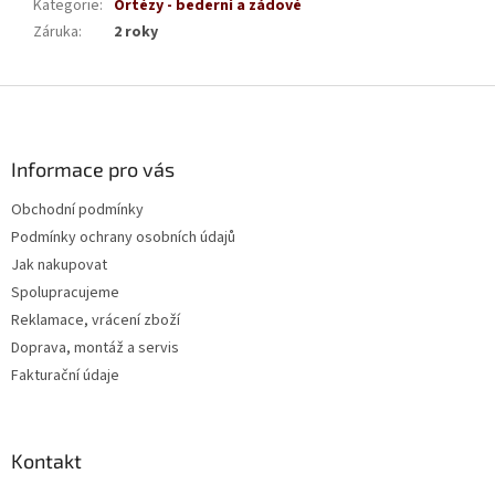
Kategorie
:
Ortézy - bederní a zádové
Záruka
:
2 roky
Z
á
p
a
Informace pro vás
t
Obchodní podmínky
í
Podmínky ochrany osobních údajů
Jak nakupovat
Spolupracujeme
Reklamace, vrácení zboží
Doprava, montáž a servis
Fakturační údaje
Kontakt