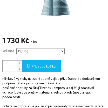
1 730 Kč
/ ks
Měrná
Velikost
cena:
Přidat do košíku
Hliníkové výztuhy na zadní straně zajistí přizpůsobení a dodatečnou
podporu páteře pro správné držení těla.
Zesílené popruhy zajišťují řízenou kompresi a zajišťují adaptivní
uchycení. Vysoce pružný materiál s velkou prodyšností a lepší
poddajností.
Ortéza se doporučuje používat při různorodých onemocněních páteře,