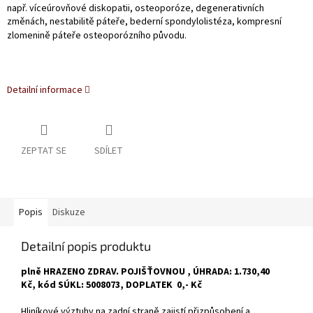
např. víceúrovňové diskopatii, osteoporóze, degenerativních
změnách, nestabilitě páteře, bederní spondylolistéza, kompresní
zlomenině páteře osteoporózního původu.
Detailní informace
ZEPTAT SE
SDÍLET
Popis
Diskuze
Detailní popis produktu
plně HRAZENO ZDRAV. POJIŠŤOVNOU , ÚHRADA: 1.730,40
Kč, kód SÚKL: 5008073, DOPLATEK 0,- Kč
Hliníkové výztuhy na zadní straně zajistí přizpůsobení a