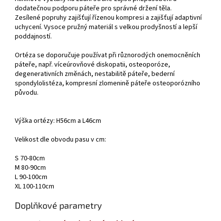
dodatečnou podporu páteře pro správné držení těla.
Zesílené popruhy zajišťují řízenou kompresi a zajišťují adaptivní
uchycení. Vysoce pružný materiál s velkou prodyšností a lepší
poddajností.
Ortéza se doporučuje používat při různorodých onemocněních
páteře, např. víceúrovňové diskopatii, osteoporóze,
degenerativních změnách, nestabilitě páteře, bederní
spondylolistéza, kompresní zlomenině páteře osteoporózního
původu.
Výška ortézy: H56cm a L46cm
Velikost dle obvodu pasu v cm:
S 70-80cm
M 80-90cm
L 90-100cm
XL 100-110cm
Doplňkové parametry