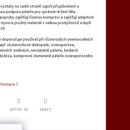
 výztuhy na zadní straně zajistí přizpůsobení a
ou podporu páteře pro správné držení těla.
popruhy zajišťují řízenou kompresi a zajišťují adaptivní
 Vysoce pružný materiál s velkou prodyšností a lepší
tí.
e doporučuje používat při různorodých onemocněních
apř. víceúrovňové diskopatii, osteoporóze,
ivních změnách, nestabilitě páteře, bederní
listéza, kompresní zlomenině páteře osteoporózního
informace
ZEPTAT SE
SDÍLET