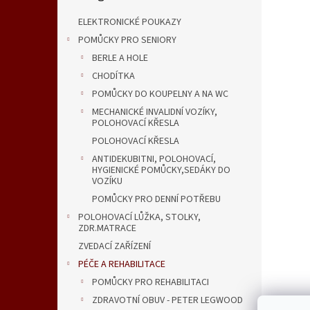
n
e
ELEKTRONICKÉ POUKAZY
l
POMŮCKY PRO SENIORY
BERLE A HOLE
CHODÍTKA
POMŮCKY DO KOUPELNY A NA WC
MECHANICKÉ INVALIDNÍ VOZÍKY,
POLOHOVACÍ KŘESLA
POLOHOVACÍ KŘESLA
ANTIDEKUBITNI, POLOHOVACÍ,
HYGIENICKÉ POMŮCKY,SEDÁKY DO
VOZÍKU
POMŮCKY PRO DENNÍ POTŘEBU
POLOHOVACÍ LŮŽKA, STOLKY,
ZDR.MATRACE
ZVEDACÍ ZAŘÍZENÍ
PÉČE A REHABILITACE
POMŮCKY PRO REHABILITACI
ZDRAVOTNÍ OBUV - PETER LEGWOOD