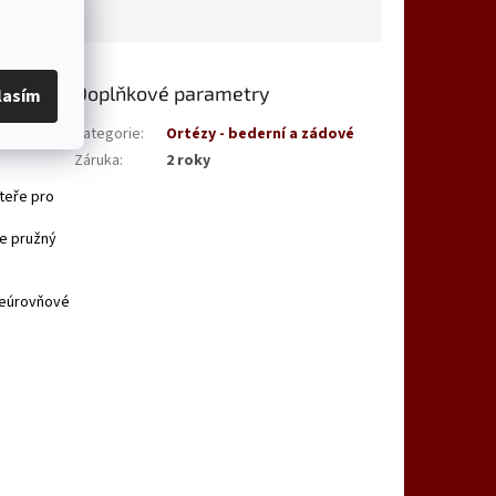
Doplňkové parametry
lasím
8073,
Kategorie
:
Ortézy - bederní a zádové
Záruka
:
2 roky
teře pro
ce pružný
ceúrovňové