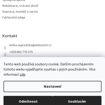
Spolupracujeme
Reklamace, vrácení zboží
Doprava, montáž a servis
Fakturační údaje
Kontakt
lenka.oujezdska
@
eldomed.cz
+420 602 770 375
+ 420 739 585 777
Tento web používá soubory cookie. Dalším procházením
eldomed.cz
tohoto webu vyjadřujete souhlas s jejich používáním.. Více
informací
zde
.
Vytvořil Shoptet
Nastavení
Copyright 2026
Eldomed.cz
. Všechna práva vyhrazena.
Upravit
Odmítnout
Souhlasím
nastavení cookies