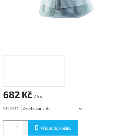
682 Kč
/ ks
Měrná
Velikost
cena:
Přidat do košíku