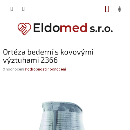
Přejít
NÁKUP
na
obsah
KOŠÍK
Ortéza bederní s kovovými
výztuhami 2366
Průměrné
9 hodnocení
Podrobnosti hodnocení
hodnocení
produktu
je
4,2
z
5
hvězdiček.