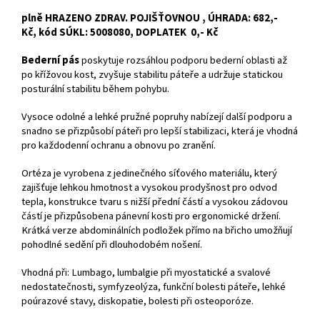
plně HRAZENO ZDRAV. POJIŠŤOVNOU , ÚHRADA: 682,-
Kč, kód SÚKL: 5008080, DOPLATEK 0,- Kč
Bederní pás
poskytuje rozsáhlou podporu bederní oblasti až
po křížovou kost, zvyšuje stabilitu páteře a udržuje statickou
posturální stabilitu během pohybu.
Vysoce odolné a lehké pružné popruhy nabízejí další podporu a
snadno se přizpůsobí páteři pro lepší stabilizaci, která je vhodná
pro každodenní ochranu a obnovu po zranění.
Ortéza je vyrobena z jedinečného síťového materiálu, který
zajišťuje lehkou hmotnost a vysokou prodyšnost pro odvod
tepla, konstrukce tvaru s nižší přední částí a vysokou zádovou
částí je přizpůsobena pánevní kosti pro ergonomické držení.
Krátká verze abdominálních podložek přímo na břicho umožňují
pohodlné sedění při dlouhodobém nošení.
Vhodná při: Lumbago, lumbalgie při myostatické a svalové
nedostatečnosti, symfyzeolýza, funkční bolesti páteře, lehké
poúrazové stavy, diskopatie, bolesti při osteoporóze.