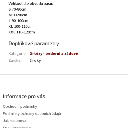
Velikost dle obvodu pasu:
S 70-80cm
M 80-90cm
L 90-100cm
XL 100-110cm
XXL 110-120cm
Doplňkové parametry
Kategorie
:
Ortézy - bederní a zádové
Záruka
:
2 roky
Z
á
p
a
Informace pro vás
t
Obchodní podmínky
í
Podmínky ochrany osobních údajů
Jak nakupovat