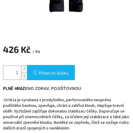
426 Kč
/ ks
Měrná
cena:
Přidat do košíku
ENO ZDRAV. POJIŠŤOVNOU
PLNĚ HRAZ
Ortéza je vyrobena z prodyšného, perforovaného neoprénu
podšitého bavlnou, zpevňuje, chrání a zahřívá kloub, zlepšuje krevní
oběh. Vyztužení zajišťuje dokonalou stabilizaci čéšky. Doporučuje se
používat při onemocněních čéšky, za účelem její stabilizace a také jako
univerzální zpevnění kloubu. Navléká se zepředu, čímž se snižuje riziko
dalších úrazů spojených s navlékáním.