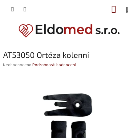
Přejít
NÁKUP
na
obsah
KOŠÍK
AT53050 Ortéza kolenní
Průměrné
Neohodnoceno
Podrobnosti hodnocení
hodnocení
produktu
je
0,0
z
5
hvězdiček.