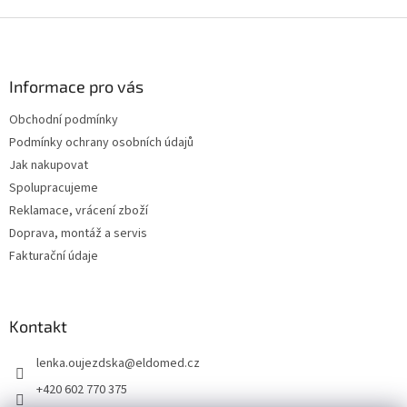
Z
á
p
a
Informace pro vás
t
Obchodní podmínky
í
Podmínky ochrany osobních údajů
Jak nakupovat
Spolupracujeme
Reklamace, vrácení zboží
Doprava, montáž a servis
Fakturační údaje
Kontakt
lenka.oujezdska
@
eldomed.cz
+420 602 770 375