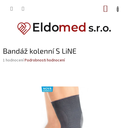
Přejít
NÁKUP
na
obsah
KOŠÍK
Bandáž kolenní S LiNE
Průměrné
1 hodnocení
Podrobnosti hodnocení
hodnocení
produktu
je
5,0
z
5
hvězdiček.