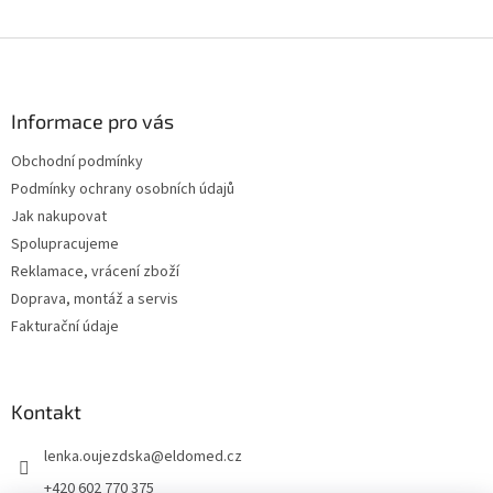
Z
á
p
a
Informace pro vás
t
Obchodní podmínky
í
Podmínky ochrany osobních údajů
Jak nakupovat
Spolupracujeme
Reklamace, vrácení zboží
Doprava, montáž a servis
Fakturační údaje
Kontakt
lenka.oujezdska
@
eldomed.cz
+420 602 770 375