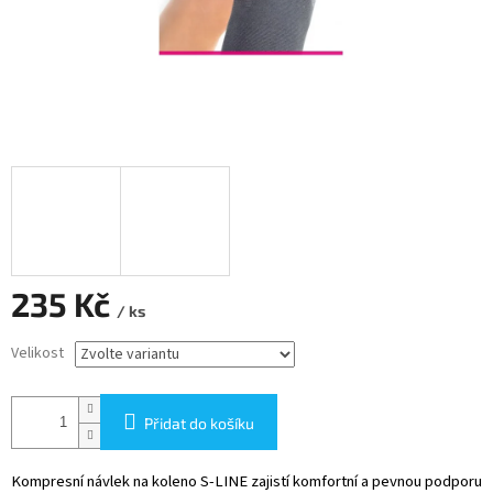
235 Kč
/ ks
Měrná
Velikost
cena:
Přidat do košíku
Kompresní návlek na koleno S-LINE zajistí komfortní a pevnou podporu