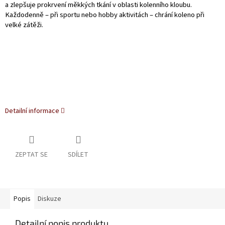
a zlepšuje prokrvení měkkých tkání v oblasti kolenního kloubu.
Každodenně – při sportu nebo hobby aktivitách – chrání koleno při
velké zátěži.
Detailní informace
ZEPTAT SE
SDÍLET
Popis
Diskuze
Detailní popis produktu