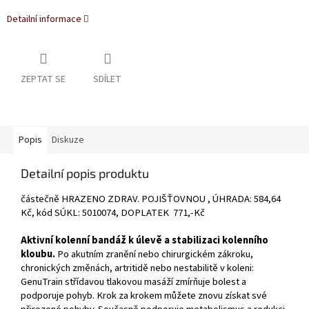
Detailní informace
ZEPTAT SE
SDÍLET
Popis
Diskuze
Detailní popis produktu
částečně HRAZENO ZDRAV. POJIŠŤOVNOU , ÚHRADA: 584,64
Kč, kód SÚKL: 5010074, DOPLATEK 771,-Kč
Aktivní kolenní bandáž k úlevě a stabilizaci kolenního
kloubu.
Po akutním zranění nebo chirurgickém zákroku,
chronických změnách, artritidě nebo nestabilitě v koleni:
GenuTrain střídavou tlakovou masáží zmírňuje bolest a
podporuje pohyb. Krok za krokem můžete znovu získat své