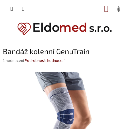
Přejít
NÁKUP
na
obsah
KOŠÍK
Bandáž kolenní GenuTrain
Průměrné
1 hodnocení
Podrobnosti hodnocení
hodnocení
produktu
je
5,0
z
5
hvězdiček.