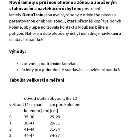
Nové lamely s pružnou ohebnou zónou a zlepšeným
stahovacím a navlékacím úchytem:
postranní
lamely
GenuTrain
jsou nyní vyrobeny z odolného plastu s
patentovanou ohebnou zónou, která přesněji kopíruje pohyb
kolene, aby lépe udržovala kontakt s kloubem během
pohybu. Nahoře a dole zlepšený úchyt usnadňuje navlékaní a
sundávání bandáže.
Výhody:
zpevnění postranními lamelami
úchyty pro jednoduché sundávání a navlékaní bandáže
Tabulka velikostí a měření
obvod stehna
obvod lýtka 12
velikost
14 cm nad
cm pod kolenem
kolenem [cm]
[cm]
0
35-38
25-28
1
38-41
28-31
2
41-44
31-34
3
44-47
34-37