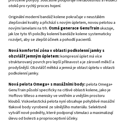
přirozené pohyby. Současně podporuje metabolismus a redukci
otoků pro rychlý proces hojení.
Originální moderní bandáž kolene pokračuje v neustálém
zlepšování kvality a přichází s novým úpletem, novou pelotou a
novými lamelami na trh.
Osmá generace GenuTrain
ukazuje,
jak lze tyto tři položky kolenní bandáže kolene systematicky
rozvíjet, aby se zlepšil účinek a pohodlí pacientů.
Nová komfortní zóna v oblasti podkolenní jamky s
obzvlášť jemným úpletem:
kompresní úplet má více
strukturovaný povrch pro lepší přilnavost a je zároveň měkčí a
prodyšnější. Obzvlášť měkká a jemná je oblast úpletu v oblasti
podkolenní jamky.
Nová pelota Omega+ s masážními body:
pelota Omega+
GenuTrain působí specificky na citlivé oblasti kolene, jako je
Hoffovo těleso a menisky ve vnitřním a vnějším prostoru
kloubů. Viskoelastická pelota nyní obsahuje pohyblivé masážní
tlakové body vyrobené ze silnějšího materiálu. Selektivně
vytváří nové podněty, které podporují stimulaci a maximalizují
úlevu od bolesti a proprioceptivní účinky.