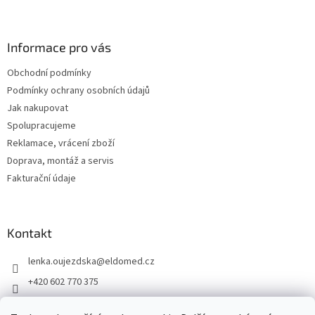
Z
á
p
a
Informace pro vás
t
Obchodní podmínky
í
Podmínky ochrany osobních údajů
Jak nakupovat
Spolupracujeme
Reklamace, vrácení zboží
Doprava, montáž a servis
Fakturační údaje
Kontakt
lenka.oujezdska
@
eldomed.cz
+420 602 770 375
+ 420 739 585 777