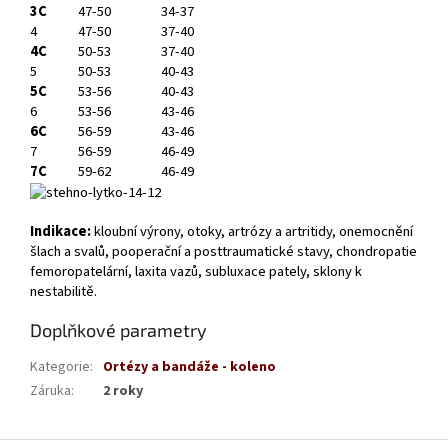
3C
47-50
34-37
4
47-50
37-40
4C
50-53
37-40
5
50-53
40-43
5C
53-56
40-43
6
53-56
43-46
6C
56-59
43-46
7
56-59
46-49
7C
59-62
46-49
Indikace:
kloubní výrony, otoky, artrózy a artritidy, onemocnění
šlach a svalů, pooperační a posttraumatické stavy, chondropatie
femoropatelární, laxita vazů, subluxace pately, sklony k
nestabilitě.
Doplňkové parametry
Kategorie
:
Ortézy a bandáže - koleno
Záruka
:
2 roky