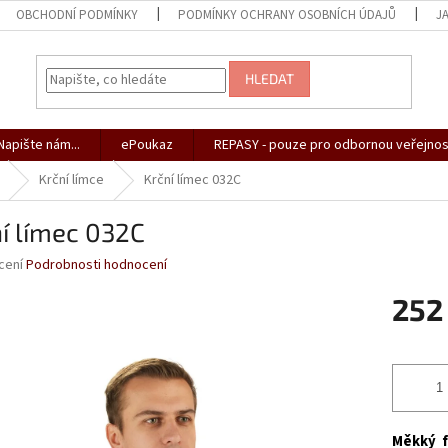
OBCHODNÍ PODMÍNKY
PODMÍNKY OCHRANY OSOBNÍCH ÚDAJŮ
J
HLEDAT
apište nám...
ePoukaz
REPASY - pouze pro odbornou veřejnos
Krční límce
Krční límec 032C
í límec 032C
né
cení
Podrobnosti hodnocení
ní
252
u
Měrná
cena:
ek.
Měkký fi