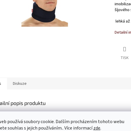
imobiliza
šíjového 
lehká až 
Detailní 
TISK
s
Diskuze
ailní popis produktu
ečně HRAZ
ENO ZDRAV. POJIŠŤOVNOU , ÚHRADA: 195,- Kč, kód SÚKL: 5
web používá soubory cookie. Dalším procházením tohoto webu
á až střední fixace
jete souhlas s jejich používáním.. Více informací
zde
.