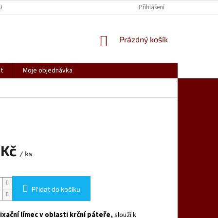
AK NAKUPOVAT
SPOLUPRACUJEME
REKLAMACE, VRÁCENÍ ZBOŽÍ
Přihlášení
NÁKUPNÍ
Prázdný košík
KOŠÍK
t
Moje objednávka
 Kč
/ ks
Přidat do košíku
xační límec v oblasti krční páteře,
slouží k