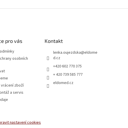
e pro vás
Kontakt
podmínky
lenka.oujezdska
@
eldome
d.cz
chrany osobních
+420 602 770 375
vat
+ 420 739 585 777
jeme
eldomed.cz
 vrácení zboží
ntáž a servis
údaje
pravit nastavení cookies