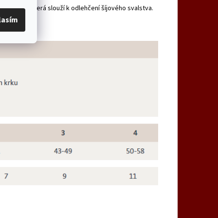
ou funkci, která slouží k odlehčení šíjového svalstva.
lasím