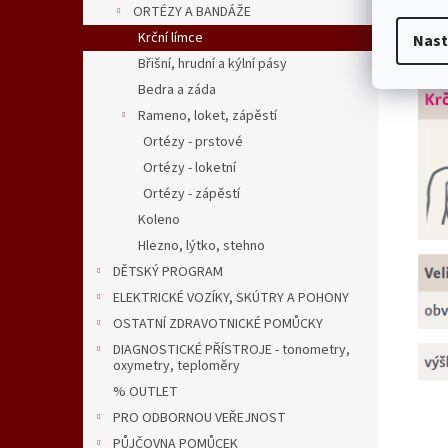
ORTÉZY A BANDÁŽE
Měkk
Je vh
Krční límce
Nast
Břišní, hrudní a kýlní pásy
Bedra a záda
Rameno, loket, zápěstí
Ortézy - prstové
Ortézy - loketní
Ortézy - zápěstí
Koleno
Hlezno, lýtko, stehno
DĚTSKÝ PROGRAM
ELEKTRICKÉ VOZÍKY, SKÚTRY A POHONY
OSTATNÍ ZDRAVOTNICKÉ POMŮCKY
DIAGNOSTICKÉ PŘÍSTROJE - tonometry,
oxymetry, teploměry
% OUTLET
PRO ODBORNOU VEŘEJNOST
PŮJČOVNA POMŮCEK