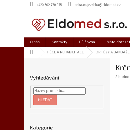
Přejít
+420 602 770 375
lenka.oujezdska@eldomed.cz
na
obsah
O nás
Kontakty
Půjčovna
Máte dotaz? N
Domů
PÉČE A REHABILITACE
ORTÉZY A BANDÁŽE
P
Krčn
o
s
Průměr
3 hodno
Vyhledávání
t
hodnoce
r
produkt
a
je
5,0
n
HLEDAT
z
n
5
í
hvězdič
p
Přeskočit
a
Kategorie
kategorie