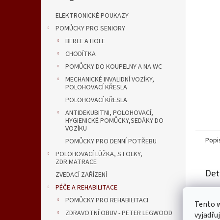
n
e
ELEKTRONICKÉ POUKAZY
l
POMŮCKY PRO SENIORY
BERLE A HOLE
CHODÍTKA
POMŮCKY DO KOUPELNY A NA WC
MECHANICKÉ INVALIDNÍ VOZÍKY,
POLOHOVACÍ KŘESLA
POLOHOVACÍ KŘESLA
ANTIDEKUBITNI, POLOHOVACÍ,
HYGIENICKÉ POMŮCKY,SEDÁKY DO
VOZÍKU
Popi
POMŮCKY PRO DENNÍ POTŘEBU
POLOHOVACÍ LŮŽKA, STOLKY,
ZDR.MATRACE
Det
ZVEDACÍ ZAŘÍZENÍ
PÉČE A REHABILITACE
část
POMŮCKY PRO REHABILITACI
Tento 
lehk
ZDRAVOTNÍ OBUV - PETER LEGWOOD
vyjadřu