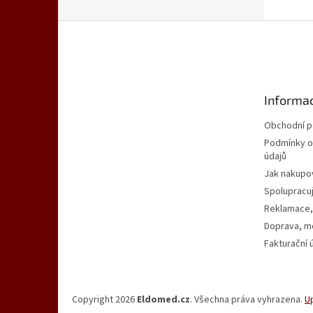
Z
á
p
a
t
Informac
í
Obchodní 
Podmínky o
údajů
Jak nakupo
Spolupracu
Reklamace,
Doprava, mo
Fakturační 
Copyright 2026
Eldomed.cz
. Všechna práva vyhrazena.
U