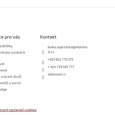
e pro vás
Kontakt
podmínky
lenka.oujezdska
@
eldome
d.cz
chrany osobních
+420 602 770 375
vat
+ 420 739 585 777
jeme
eldomed.cz
 vrácení zboží
ntáž a servis
údaje
pravit nastavení cookies