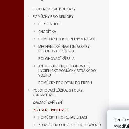
n
e
ELEKTRONICKÉ POUKAZY
l
POMŮCKY PRO SENIORY
BERLE A HOLE
CHODÍTKA
POMŮCKY DO KOUPELNY A NA WC
MECHANICKÉ INVALIDNÍ VOZÍKY,
POLOHOVACÍ KŘESLA
POLOHOVACÍ KŘESLA
ANTIDEKUBITNI, POLOHOVACÍ,
HYGIENICKÉ POMŮCKY,SEDÁKY DO
VOZÍKU
POMŮCKY PRO DENNÍ POTŘEBU
POLOHOVACÍ LŮŽKA, STOLKY,
ZDR.MATRACE
ZVEDACÍ ZAŘÍZENÍ
PÉČE A REHABILITACE
POMŮCKY PRO REHABILITACI
Tento 
Popi
ZDRAVOTNÍ OBUV - PETER LEGWOOD
vyjadřu