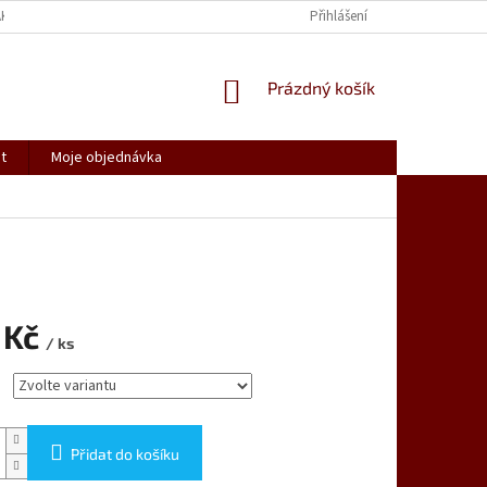
AK NAKUPOVAT
SPOLUPRACUJEME
REKLAMACE, VRÁCENÍ ZBOŽÍ
Přihlášení
NÁKUPNÍ
Prázdný košík
KOŠÍK
t
Moje objednávka
 Kč
/ ks
Přidat do košíku