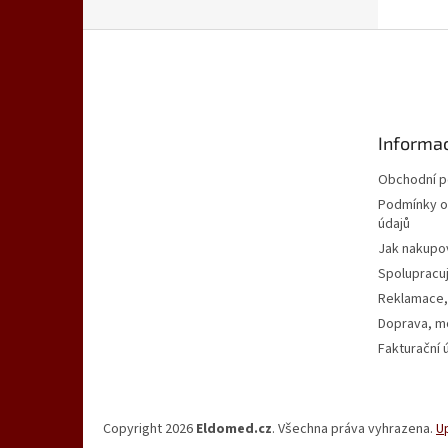
Z
á
p
a
t
Informac
í
Obchodní 
Podmínky o
údajů
Jak nakupo
Spolupracu
Reklamace,
Doprava, mo
Fakturační 
Copyright 2026
Eldomed.cz
. Všechna práva vyhrazena.
U