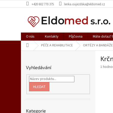
Přejít
+420 602 770 375
lenka.oujezdska@eldomed.cz
na
obsah
O nás
Kontakty
Půjčovna
Máte dotaz? N
Domů
PÉČE A REHABILITACE
ORTÉZY A BANDÁŽE
P
Krčn
o
s
Průměr
1 hodno
Vyhledávání
t
hodnoce
r
produkt
a
je
5,0
n
HLEDAT
z
n
5
í
hvězdič
p
Přeskočit
a
Kategorie
kategorie