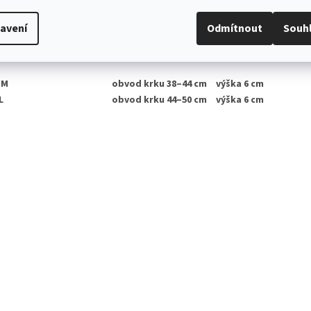
avení
Odmítnout
Souh
ailní popis produktu
í HRAZ
ENO ZDRAV. POJIŠŤOVNOU
 M
obvod krku 38–44 cm
výška 6 cm
L
obvod krku 44–50 cm
výška 6 cm