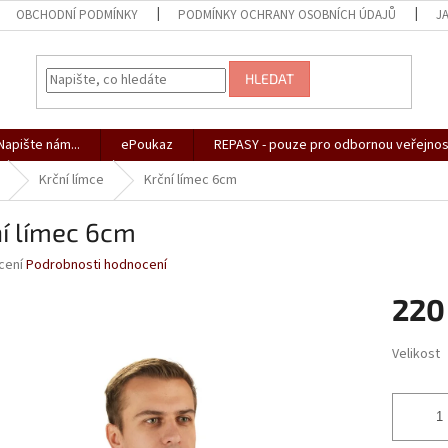
OBCHODNÍ PODMÍNKY
PODMÍNKY OCHRANY OSOBNÍCH ÚDAJŮ
J
HLEDAT
apište nám...
ePoukaz
REPASY - pouze pro odbornou veřejnos
Krční límce
Krční límec 6cm
í límec 6cm
né
cení
Podrobnosti hodnocení
ní
220
u
Měrná
Velikost
cena:
ek.