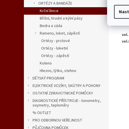
ORTÉZY A BANDÁŽE
Krční límce
Nast
Det
Břišní, hrudní a kýlní pásy
nen
Bedra a záda
Rameno, loket, zápěstí
vel.
Ortézy - prstové
vel.
Ortézy - loketní
Ortézy - zápěstí
Koleno
Hlezno, lýtko, stehno
DĚTSKÝ PROGRAM
ELEKTRICKÉ VOZÍKY, SKÚTRY A POHONY
OSTATNÍ ZDRAVOTNICKÉ POMŮCKY
DIAGNOSTICKÉ PŘÍSTROJE - tonometry,
oxymetry, teploměry
% OUTLET
PRO ODBORNOU VEŘEJNOST
PŮJČOVNA POMŮCEK