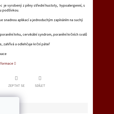
ec je vyrobený z pěny střední hustoty, hypoalergenní, s
u podšívkou.
se snadnou aplikací a jednoduchým zapínáním na suchý
 por
anění krku, cervikální syndrom, poranění krčních svalů
je, zahřívá a odlehčuje krční páteř
ixace
informace
ZEPTAT SE
SDÍLET