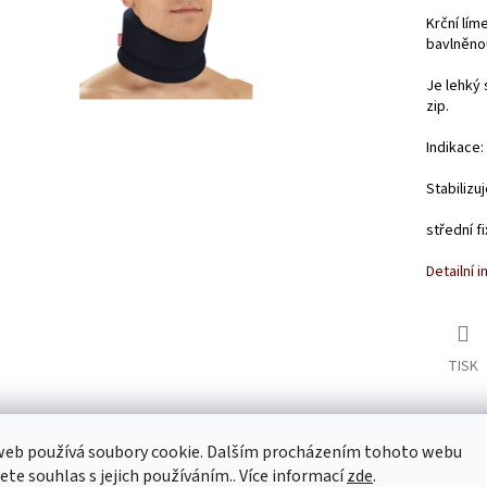
Krční lím
bavlněno
Je lehký 
zip.
Indikace:
Stabilizu
střední f
Detailní 
TISK
web používá soubory cookie. Dalším procházením tohoto webu
s
Diskuze
jete souhlas s jejich používáním.. Více informací
zde
.