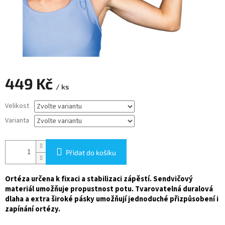
449 Kč
/ ks
Měrná
Velikost
cena:
Varianta
Přidat do košíku
Ortéza určena k fixaci a stabilizaci zápěstí. Sendvičový
materiál umožňuje propustnost potu. Tvarovatelná duralová
dlaha a extra široké pásky umožňují jednoduché přizpůsobení i
zapínání ortézy.