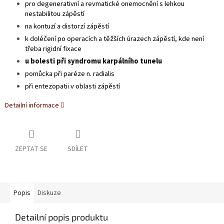
pro degenerativní a revmatické onemocnění s lehkou
nestabilitou zápěstí
na kontuzí a distorzí zápěstí
k doléčení po operacích a těžších úrazech zápěstí, kde není
třeba rigidní fixace
u bolesti při syndromu karpálního tunelu
pomůcka při paréze n. radialis
při entezopatii v oblasti zápěstí
Detailní informace
ZEPTAT SE
SDÍLET
Popis
Diskuze
Detailní popis produktu