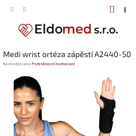
Přejít
NÁKUP
na
obsah
KOŠÍK
Medi wrist ortéza zápěstí A2440-50
Průměrné
Neohodnoceno
Podrobnosti hodnocení
hodnocení
produktu
je
0,0
z
5
hvězdiček.