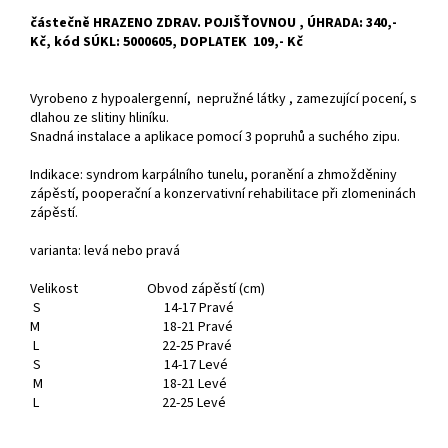
částečně HRAZENO ZDRAV. POJIŠŤOVNOU , ÚHRADA: 340,-
Kč, kód SÚKL: 5000605, DOPLATEK 109,- Kč
Vyrobeno z hypoalergenní, nepružné látky , zamezující pocení, s
dlahou ze slitiny hliníku.
Snadná instalace a aplikace pomocí 3 popruhů a suchého zipu.
Indikace: syndrom karpálního tunelu, poranění a zhmožděniny
zápěstí, pooperační a konzervativní rehabilitace při zlomeninách
zápěstí.
varianta: levá nebo pravá
Velikost Obvod zápěstí (cm)
S 14-17 Pravé
M 18-21 Pravé
L 22-25 Pravé
S 14-17 Levé
M 18-21 Levé
L 22-25 Levé