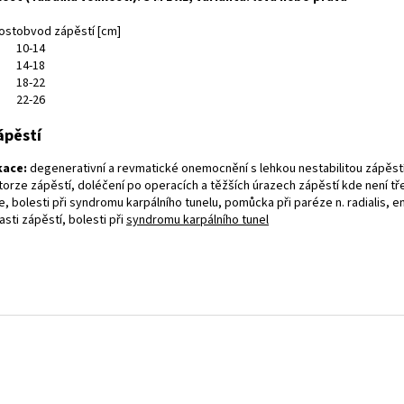
ost
obvod zápěstí [cm]
10-14
14-18
18-22
22-26
kace:
degenerativní a revmatické onemocnění s lehkou nestabilitou zápěst
torze zápěstí, doléčení po operacích a těžších úrazech zápěstí kde není tře
e, bolesti při syndromu karpálního tunelu, pomůcka při paréze n. radialis, 
asti zápěstí, bolesti při
syndromu karpálního tunel