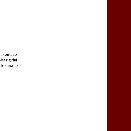
í, kontuze
ba rigidní
entezopatie