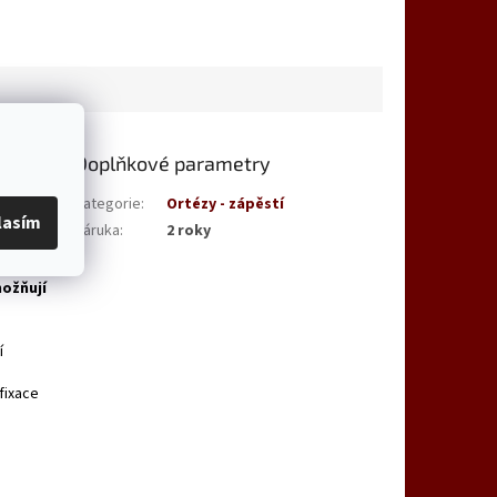
Doplňkové parametry
00605,
Kategorie
:
Ortézy - zápěstí
lasím
Záruka
:
2 roky
je
možňují
í
fixace