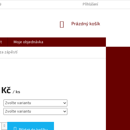
AK NAKUPOVAT
SPOLUPRACUJEME
REKLAMACE, VRÁCENÍ ZBOŽÍ
Přihlášení
NÁKUPNÍ
Prázdný košík
KOŠÍK
t
Moje objednávka
za zápěstí
 Kč
/ ks
Přidat do košíku