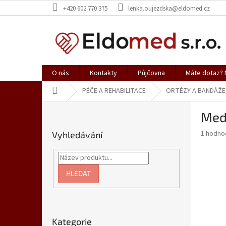
Přejít
+420 602 770 375
lenka.oujezdska@eldomed.cz
na
obsah
O nás
Kontakty
Půjčovna
Máte dotaz? N
Domů
PÉČE A REHABILITACE
ORTÉZY A BANDÁŽE
P
Medi
o
s
Průměr
1 hodno
Vyhledávání
t
hodnoce
r
produkt
a
je
5,0
n
HLEDAT
z
n
5
í
hvězdič
p
Přeskočit
a
Kategorie
kategorie