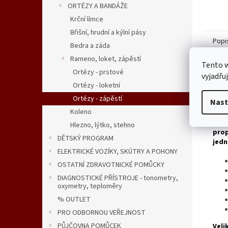
ORTÉZY A BANDÁŽE
Krční límce
Břišní, hrudní a kýlní pásy
Popi
Bedra a záda
Rameno, loket, zápěstí
Tento 
Ortézy - prstové
Det
vyjadřu
Ortézy - loketní
část
Ortézy - zápěstí
Nast
DOP
Koleno
Orté
Hlezno, lýtko, stehno
prop
DĚTSKÝ PROGRAM
jedn
ELEKTRICKÉ VOZÍKY, SKÚTRY A POHONY
OSTATNÍ ZDRAVOTNICKÉ POMŮCKY
DIAGNOSTICKÉ PŘÍSTROJE - tonometry,
oxymetry, teploměry
% OUTLET
PRO ODBORNOU VEŘEJNOST
PŮJČOVNA POMŮCEK
Veli