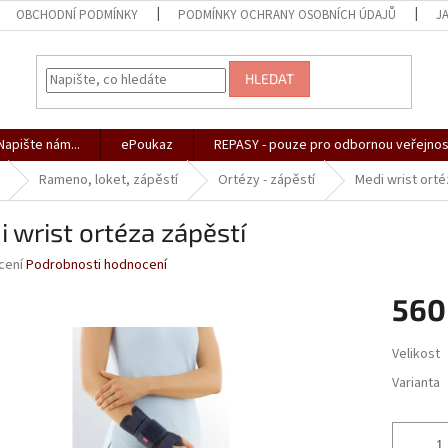
OBCHODNÍ PODMÍNKY
PODMÍNKY OCHRANY OSOBNÍCH ÚDAJŮ
J
HLEDAT
apište nám...
ePoukaz
REPASY - pouze pro odbornou veřejnos
Rameno, loket, zápěstí
Ortézy - zápěstí
Medi wrist orté
 wrist ortéza zápěstí
né
cení
Podrobnosti hodnocení
ní
560
u
Měrná
Velikost
cena:
Varianta
ek.