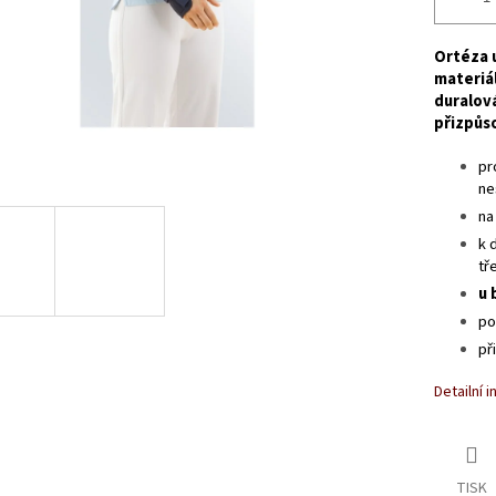
Ortéza u
materiá
duralová
přizpůs
pr
ne
na
k 
tř
u 
po
př
Detailní 
TISK