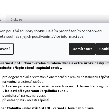
s
Diskuze
web používá soubory cookie. Dalším procházením tohoto webu
ailní popis produktu
jete souhlas s jejich používáním.. Více informací
zde
.
ečně HRAZENO ZDRAV. POJIŠŤOVNOU , ÚHRADA: 340,- Kč, kód SÚKL: 50
avení
Odmítnout
Souh
LATEK 220- Kč
za určena k fixaci a stabilizaci zápěstí. Sendvičový materiál umožňu
ustnost potu. Tvarovatelná duralová dlaha a extra široké pásky u
oduché přizpůsobení i zapínání ortézy.
pro degenerativní a revmatické onemocnění s lehkou nestabilitou zápěst
na kontuzí a distorzí zápěstí
k doléčení po operacích a těžších úrazech zápěstí, kde není třeba rigidní 
u bolesti při syndromu karpálního tunelu
pomůcka při paréze n. radialis
při entezopatii v oblasti zápěstí
kost (Tabulka velikostí): S M L XL, varianta: levá nebo pravá