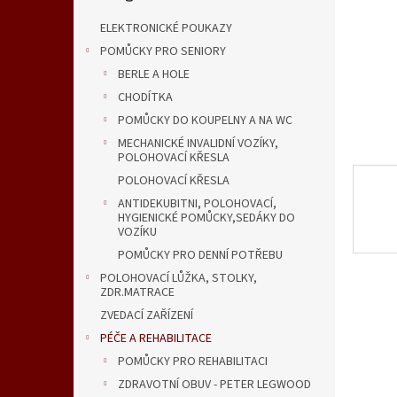
n
e
ELEKTRONICKÉ POUKAZY
l
POMŮCKY PRO SENIORY
BERLE A HOLE
CHODÍTKA
POMŮCKY DO KOUPELNY A NA WC
MECHANICKÉ INVALIDNÍ VOZÍKY,
POLOHOVACÍ KŘESLA
POLOHOVACÍ KŘESLA
ANTIDEKUBITNI, POLOHOVACÍ,
HYGIENICKÉ POMŮCKY,SEDÁKY DO
VOZÍKU
POMŮCKY PRO DENNÍ POTŘEBU
POLOHOVACÍ LŮŽKA, STOLKY,
ZDR.MATRACE
ZVEDACÍ ZAŘÍZENÍ
PÉČE A REHABILITACE
POMŮCKY PRO REHABILITACI
ZDRAVOTNÍ OBUV - PETER LEGWOOD