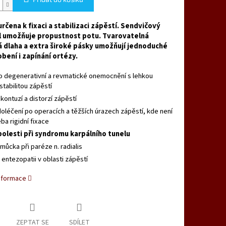
rčena k fixaci a stabilizaci zápěstí. Sendvičový
l umožňuje propustnost potu. Tvarovatelná
 dlaha a extra široké pásky umožňují jednoduché
obení i zapínání ortézy.
o degenerativní a revmatické onemocnění s lehkou
stabilitou zápěstí
 kontuzí a distorzí zápěstí
doléčení po operacích a těžších úrazech zápěstí, kde není
eba rigidní fixace
bolesti při syndromu karpálního tunelu
můcka při paréze n. radialis
i entezopatii v oblasti zápěstí
informace
ZEPTAT SE
SDÍLET