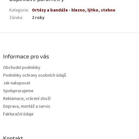
Kategorie
:
Ortézy a bandáže - hlezno, lýtko, stehno
Záruka
:
2 roky
Z
á
p
a
Informace pro vás
t
Obchodní podmínky
í
Podmínky ochrany osobních údajů
Jak nakupovat
Spolupracujeme
Reklamace, vrácení zboží
Doprava, montáž a servis
Fakturační údaje
Kontakt