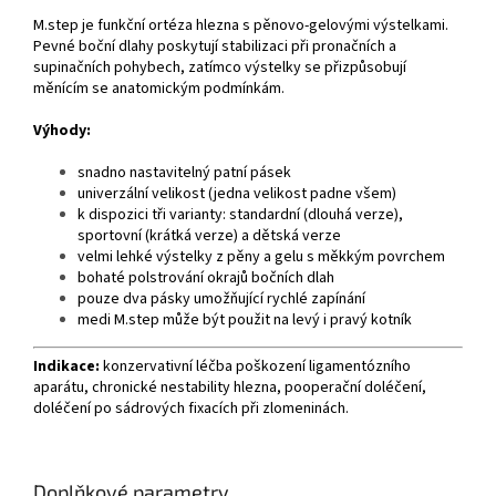
M.step je funkční ortéza hlezna s pěnovo-gelovými výstelkami.
Pevné boční dlahy poskytují stabilizaci při pronačních a
supinačních pohybech, zatímco výstelky se přizpůsobují
měnícím se anatomickým podmínkám.
Výhody:
snadno nastavitelný patní pásek
univerzální velikost (jedna velikost padne všem)
k dispozici tři varianty: standardní (dlouhá verze),
sportovní (krátká verze) a dětská verze
velmi lehké výstelky z pěny a gelu s měkkým povrchem
bohaté polstrování okrajů bočních dlah
pouze dva pásky umožňující rychlé zapínání
medi M.step může být použit na levý i pravý kotník
Indikace:
konzervativní léčba poškození ligamentózního
aparátu, chronické nestability hlezna, pooperační doléčení,
doléčení po sádrových fixacích při zlomeninách.
Doplňkové parametry