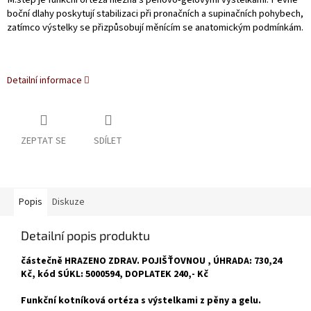
boční dlahy poskytují stabilizaci při pronačních a supinačních pohybech,
zatímco výstelky se přizpůsobují měnícím se anatomickým podmínkám.
Detailní informace
ZEPTAT SE
SDÍLET
Popis
Diskuze
Detailní popis produktu
částečně HRAZENO ZDRAV. POJIŠŤOVNOU , ÚHRADA: 730,24
Kč, kód SÚKL: 5000594, DOPLATEK 240,- Kč
Funkční kotníková ortéza s výstelkami z pěny a gelu.