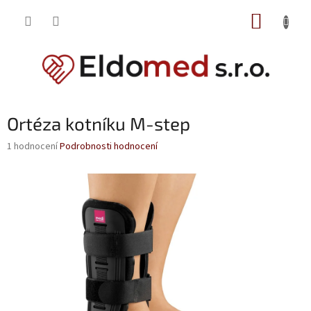
Přejít
NÁKUP
na
obsah
KOŠÍK
Ortéza kotníku M-step
Průměrné
1 hodnocení
Podrobnosti hodnocení
hodnocení
produktu
je
5,0
z
5
hvězdiček.