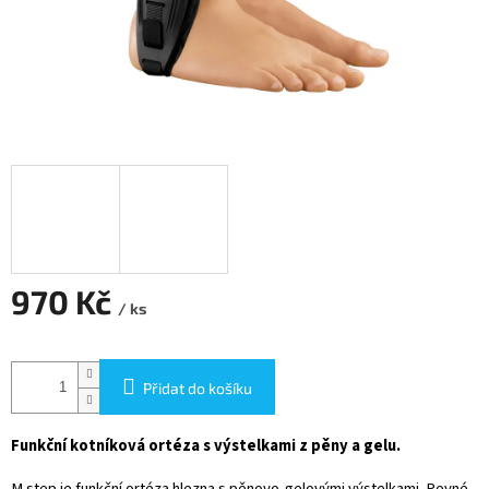
970 Kč
/ ks
Měrná
cena:
Přidat do košíku
Funkční kotníková ortéza s výstelkami z pěny a gelu.
M.step je funkční ortéza hlezna s pěnovo-gelovými výstelkami. Pevné