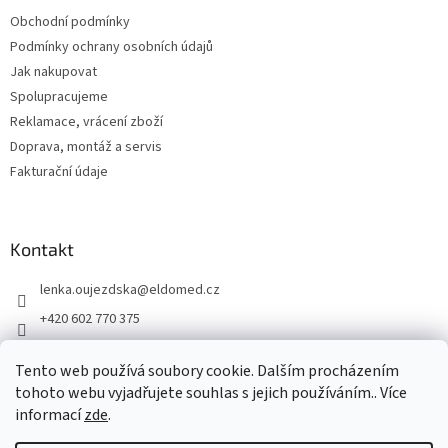
t
Obchodní podmínky
í
Podmínky ochrany osobních údajů
Jak nakupovat
Spolupracujeme
Reklamace, vrácení zboží
Doprava, montáž a servis
Fakturační údaje
Kontakt
lenka.oujezdska
@
eldomed.cz
+420 602 770 375
+ 420 739 585 777
Tento web používá soubory cookie. Dalším procházením
eldomed.cz
tohoto webu vyjadřujete souhlas s jejich používáním.. Více
informací
zde
.