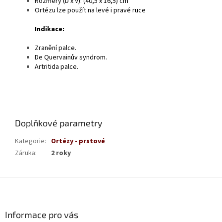
Rozměry (D x V): (40,5 x 16,5) cm
Ortézu lze použít na levé i pravé ruce
Indikace:
Zranění palce.
De Quervainův syndrom.
Artritida palce.
Doplňkové parametry
Kategorie
:
Ortézy - prstové
Záruka
:
2 roky
Z
á
p
a
Informace pro vás