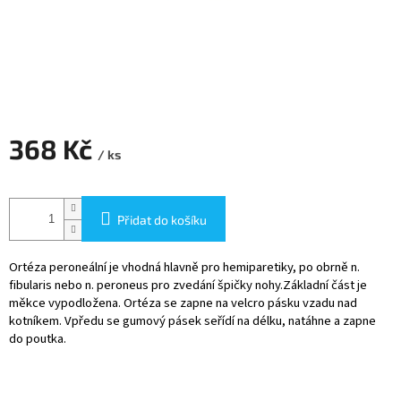
368 Kč
/ ks
Měrná
cena:
Přidat do košíku
Ortéza peroneální je vhodná hlavně pro hemiparetiky, po obrně n.
fibularis nebo n. peroneus pro zvedání špičky nohy.Základní část je
měkce vypodložena. Ortéza se zapne na velcro pásku vzadu nad
kotníkem. Vpředu se gumový pásek seřídí na délku, natáhne a zapne
do poutka.