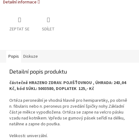
Detailní informace
ZEPTAT SE
SDÍLET
Popis
Diskuze
Detailní popis produktu
částečně HRAZENO ZDRAV. POJIŠŤOVNOU , ÚHRADA: 243,04
Kč, kód SÚKL: 5003580, DOPLATEK 125,- Kč
Ortéza peroneální je vhodná hlavně pro hemiparetiky, po obrně
n. fibularis nebo n. peroneus pro zvedání špičky nohy.Základní
část je měkce vypodložena. Ortéza se zapne na velcro pásku
vzadu nad kotníkem. Vpředu se gumový pásek seřídí na délku,
natáhne a zapne do poutka.
Velikosti: univerzální.