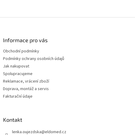
Z
á
p
a
Informace pro vás
t
Obchodní podmínky
í
Podmínky ochrany osobních údajů
Jak nakupovat
Spolupracujeme
Reklamace, vrácení zboží
Doprava, montáž a servis
Fakturační údaje
Kontakt
lenka.oujezdska
@
eldomed.cz