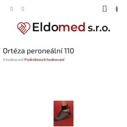
Přejít
NÁKUP
na
obsah
KOŠÍK
Ortéza peroneální 110
Průměrné
3 hodnocení
Podrobnosti hodnocení
hodnocení
produktu
je
4,3
z
5
hvězdiček.