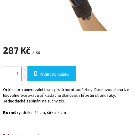
287 Kč
/ ks
Měrná
cena:
Přidat do košíku
Ortéza pro univerzální fixaci prstů horní končetiny. Duralovou dlahu lze
libovolně tvarovat a přikládat na dlaňovou i hřbetní stranu ruky.
Jednoduché zapínání na suchý zip.
Rozměry:
délka: 24 cm, šířka: 4 cm