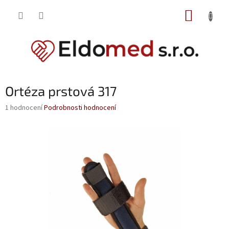
Přejít
NÁKUP
na
obsah
KOŠÍK
Ortéza prstová 317
Průměrné
1 hodnocení
Podrobnosti hodnocení
hodnocení
produktu
je
5,0
z
5
hvězdiček.