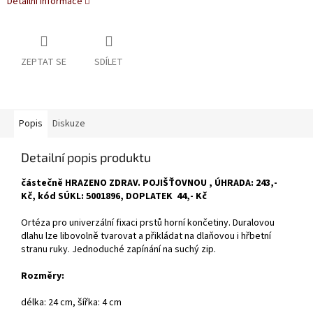
Detailní informace
ZEPTAT SE
SDÍLET
Popis
Diskuze
Detailní popis produktu
částečně HRAZENO ZDRAV. POJIŠŤOVNOU , ÚHRADA: 243,-
Kč, kód SÚKL: 5001896, DOPLATEK 44,- Kč
Ortéza pro univerzální fixaci prstů horní končetiny. Duralovou
dlahu lze libovolně tvarovat a přikládat na dlaňovou i hřbetní
stranu ruky. Jednoduché zapínání na suchý zip.
Rozměry:
délka: 24 cm, šířka: 4 cm