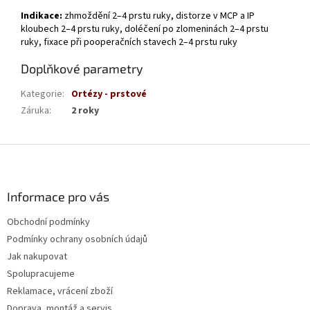
Indikace:
zhmoždění 2–4 prstu ruky, distorze v MCP a IP
kloubech 2–4 prstu ruky, doléčení po zlomeninách 2–4 prstu
ruky, fixace při pooperačních stavech 2–4 prstu ruky
Doplňkové parametry
Kategorie
:
Ortézy - prstové
Záruka
:
2 roky
Z
á
p
a
Informace pro vás
t
Obchodní podmínky
í
Podmínky ochrany osobních údajů
Jak nakupovat
Spolupracujeme
Reklamace, vrácení zboží
Doprava, montáž a servis