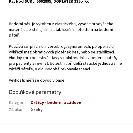
Kč, kód SÚKL: 5002895, DOPLATEK 335,- Kč
Bederní pás je vyroben z elastického, vysoce prodyšného
materiálu se stahujícím a stabilizačním efektem na bederní
páteř.
Používá se při chron. vertebrog. syndromech, po operacích
výhřezů mezi­obratlových plotének bez, nebo se stabilizací.
Vhodný i pro bolestivé stavy v dolní hrudní a v bederní páteři,
pro pacienty s revmat. bolestmi, při delší statické jednostranné
zátěži páteře, v dlouhodobé rekonvalescenci.
Velikosti: měří se obvod v pase.
Doplňkové parametry
Kategorie
:
Ortézy - bederní a zádové
Záruka
:
2 roky
Z