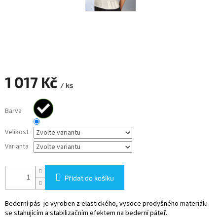
1 017 Kč
/ ks
Měrná
cena:
Barva
Velikost
Varianta
Přidat do košíku
Bederní pás je vyroben z elastického, vysoce prodyšného materiálu
se stahujícím a stabilizačním efektem na bederní páteř.