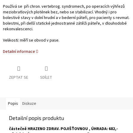
Používá se při chron. vertebrog. syndromech, po operacích výhřezů
mezi­obratlových plotének bez, nebo se stabilizací. Vhodný i pro
bolestivé stavy v dolní hrudní a v bederní páteři, pro pacienty s revmat.
bolestmi, při delší statické jednostranné zátěži páteře, v dlouhodobé
rekonvalescenci.
Velikosti: měří se obvod v pase.
Detailní informace
ZEPTAT SE
SDÍLET
Popis
Diskuze
Detailní popis produktu
částečně HRAZENO ZDRAV. POJIŠŤOVNOU , ÚHRADA: 682,-