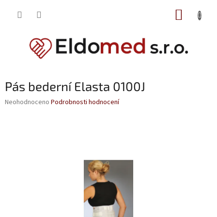
Přejít
NÁKUP
na
obsah
KOŠÍK
Pás bederní Elasta 0100J
Průměrné
Neohodnoceno
Podrobnosti hodnocení
hodnocení
produktu
je
0,0
z
5
hvězdiček.