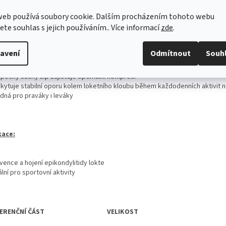
web používá soubory cookie. Dalším procházením tohoto webu
ečně HRAZENO ZDRAV. POJIŠŤOVNOU , ÚHRADA: 176,- Kč, kód SÚKL: 5
jete souhlas s jejich používáním.. Více informací
zde
.
cifikace
avení
Odmítnout
Souh
likonová tlaková podložka poskytuje cílenou oporu šlachám předloktí pro úči
vržena pro snížení svalového napětí a zmírnění nepohodlí a opakovaných p
zpečný suchý zip zajišťuje optimální kompresi
skytuje stabilní oporu kolem loketního kloubu během každodenních aktivit 
odná pro praváky i leváky
kace:
vence a hojení epikondylitidy lokte
ální pro sportovní aktivity
ERENČNÍ ČÁST
VELIKOST