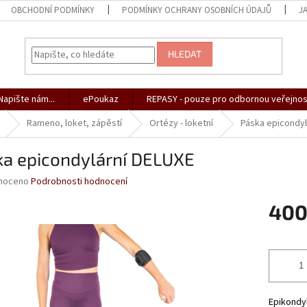
OBCHODNÍ PODMÍNKY
PODMÍNKY OCHRANY OSOBNÍCH ÚDAJŮ
J
HLEDAT
apište nám...
ePoukaz
REPASY - pouze pro odbornou veřejnos
Rameno, loket, zápěstí
Ortézy - loketní
Páska epicondyl
ka epicondylární DELUXE
né
noceno
Podrobnosti hodnocení
ní
400
u
Měrná
cena:
ek.
Epikondyl