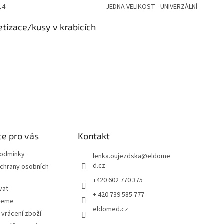
14
JEDNA VELIKOST - UNIVERZÁLNÍ
etizace/kusy v krabicích
e pro vás
Kontakt
podmínky
lenka.oujezdska
@
eldome
d.cz
chrany osobních
+420 602 770 375
vat
+ 420 739 585 777
jeme
eldomed.cz
 vrácení zboží