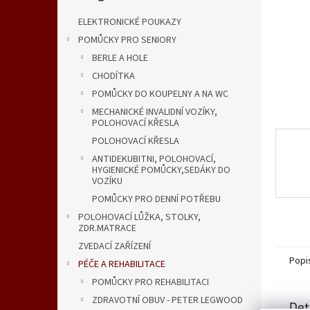
n
e
ELEKTRONICKÉ POUKAZY
l
POMŮCKY PRO SENIORY
BERLE A HOLE
CHODÍTKA
POMŮCKY DO KOUPELNY A NA WC
MECHANICKÉ INVALIDNÍ VOZÍKY,
POLOHOVACÍ KŘESLA
POLOHOVACÍ KŘESLA
ANTIDEKUBITNI, POLOHOVACÍ,
HYGIENICKÉ POMŮCKY,SEDÁKY DO
VOZÍKU
POMŮCKY PRO DENNÍ POTŘEBU
POLOHOVACÍ LŮŽKA, STOLKY,
ZDR.MATRACE
ZVEDACÍ ZAŘÍZENÍ
Popi
PÉČE A REHABILITACE
POMŮCKY PRO REHABILITACI
ZDRAVOTNÍ OBUV - PETER LEGWOOD
Det