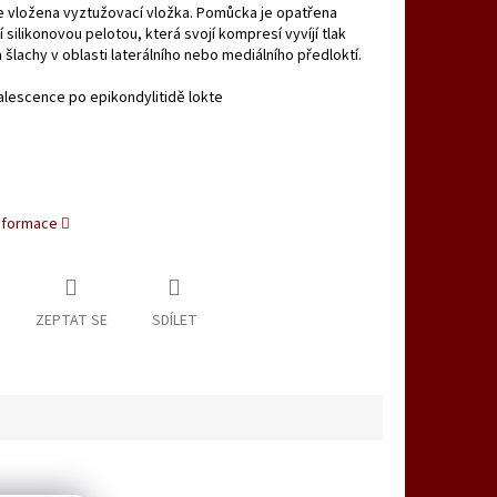
e vložena vyztužovací vložka. Pomůcka je opatřena
 silikonovou pelotou, která svojí kompresí vyvíjí tlak
a šlachy v oblasti laterálního nebo mediálního předloktí.
lescence po epikondylitidě lokte
informace
ZEPTAT SE
SDÍLET