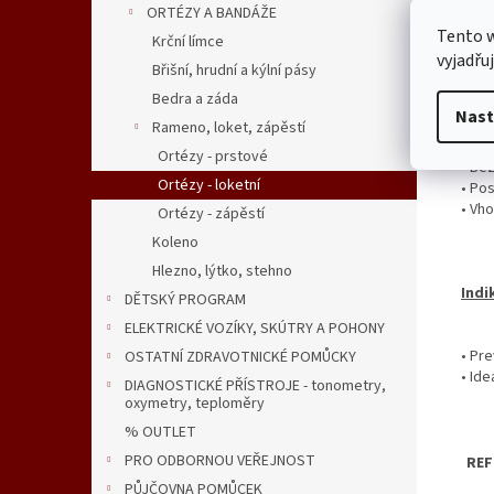
ORTÉZY A BANDÁŽE
Tento 
část
Krční límce
vyjadřu
Břišní, hrudní a kýlní pásy
Spe
Bedra a záda
Nast
• Si
Rameno, loket, zápěstí
• Na
Ortézy - prstové
• Be
Ortézy - loketní
• Po
• Vh
Ortézy - zápěstí
Koleno
Hlezno, lýtko, stehno
Indi
DĚTSKÝ PROGRAM
ELEKTRICKÉ VOZÍKY, SKÚTRY A POHONY
• Pre
OSTATNÍ ZDRAVOTNICKÉ POMŮCKY
• Ide
DIAGNOSTICKÉ PŘÍSTROJE - tonometry,
oxymetry, teploměry
% OUTLET
PRO ODBORNOU VEŘEJNOST
REF
PŮJČOVNA POMŮCEK