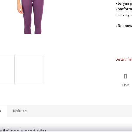
kterými j
komfortní
na svaly 
•
Rekonva
Detailní 
TISK
s
Diskuze
ailní popis produktu