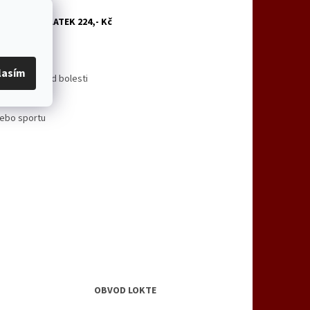
000736, DOPLATEK 224,- Kč
lasím
nnou úlevu od bolesti
ohybů
nebo sportu
OBVOD LOKTE