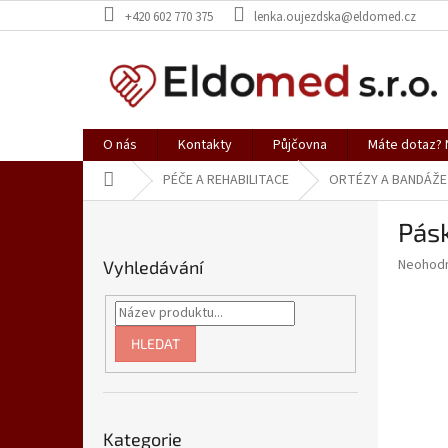
Přejít
+420 602 770 375
lenka.oujezdska@eldomed.cz
na
obsah
O nás
Kontakty
Půjčovna
Máte dotaz? N
Domů
PÉČE A REHABILITACE
ORTÉZY A BANDÁŽE
P
Pás
o
s
Průměr
Neohod
Vyhledávání
t
hodnoce
r
produkt
a
je
0,0
n
HLEDAT
z
n
5
í
hvězdič
p
Přeskočit
a
Kategorie
kategorie