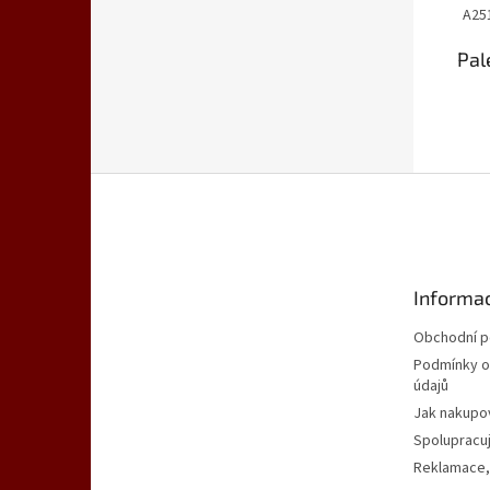
A25
Pal
Z
á
p
a
t
Informac
í
Obchodní 
Podmínky o
údajů
Jak nakupo
Spolupracu
Reklamace,