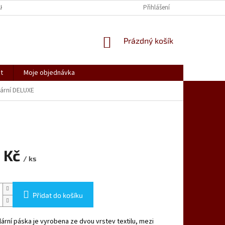
AK NAKUPOVAT
SPOLUPRACUJEME
REKLAMACE, VRÁCENÍ ZBOŽÍ
Přihlášení
NÁKUPNÍ
Prázdný košík
KOŠÍK
t
Moje objednávka
ární DELUXE
 Kč
/ ks
Přidat do košíku
ární páska je vyrobena ze dvou vrstev textilu, mezi