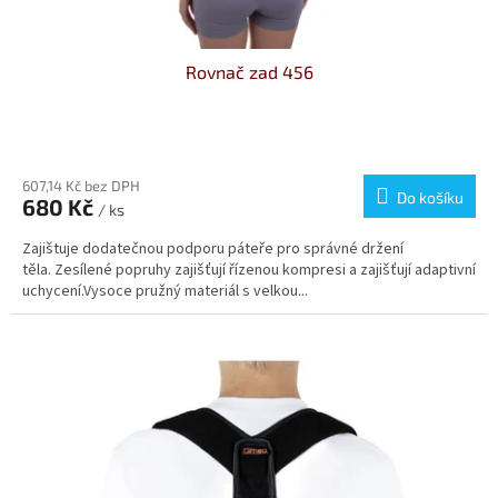
ů
Rovnač zad 456
Průměrné
hodnocení
produktu
607,14 Kč bez DPH
Do košíku
680 Kč
je
/ ks
4,3
Zajištuje dodatečnou podporu páteře pro správné držení
z
těla. Zesílené popruhy zajišťují řízenou kompresi a zajišťují adaptivní
5
uchycení.Vysoce pružný materiál s velkou...
hvězdiček.