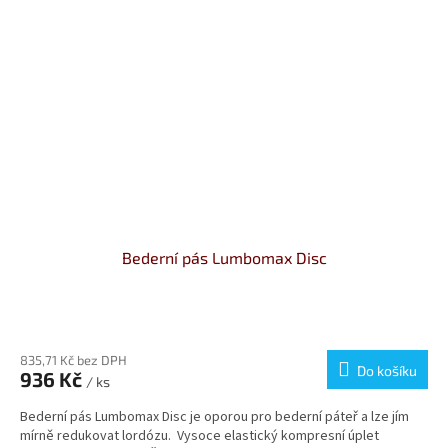
Bederní pás Lumbomax Disc
Průměrné
hodnocení
produktu
835,71 Kč bez DPH
Do košíku
936 Kč
je
/ ks
5,0
Bederní pás Lumbomax Disc je oporou pro bederní páteř a lze jím
z
mírně redukovat lordózu. Vysoce elastický kompresní úplet
5