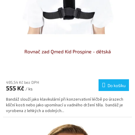
Rovnač zad Qmed Kid Prospine - dětská
Průměrné
hodnocení
produktu
495,54 Kč bez DPH
Do košíku
555 Kč
je
/ ks
5,0
Bandáž slouží jako klavikulární při konzervativní léčbě po úrazech
z
klíční kosti nebo jako upomínací u vadného držení těla. bandáž je
5
vyrobena z lehkých a odolných...
hvězdiček.