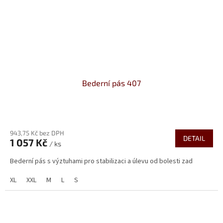
Bederní pás 407
943,75 Kč bez DPH
DETAIL
1 057 Kč
/ ks
Bederní pás s výztuhami pro stabilizaci a úlevu od bolesti zad
XL
XXL
M
L
S