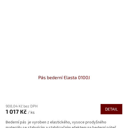
Pás bederní Elasta 0100J
908,04 Kč bez DPH
DETAIL
1 017 Kč
/ ks
Bederní pás je vyroben z elastického, vysoce prodyšného
materiálu se stahujícím a stabilizačním efektem na bederní páteř.