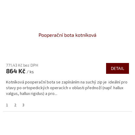
Pooperační bota kotníková
Průměrné
hodnocení
771,43 Kč bez DPH
produktu
DETAIL
864 Kč
je
/ ks
4,0
Kotníková pooperační bota se zapínáním na suchý zip je ideální pro
z
stavy po ortopedických operacích v oblasti přednoží (např. hallux
5
valgus, hallux rigidus) a pro...
hvězdiček.
1
2
3