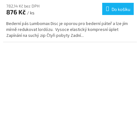
782,14 Kč bez DPH
Do košíku
876 Kč
/ ks
Bederní pás Lumbomax Disc je oporou pro bederní páteř a lze jím
mírně redukovat lordózu. Vysoce elastický kompresní úplet
Zapínání na suchý zip Čtyři pobyty Zadní...