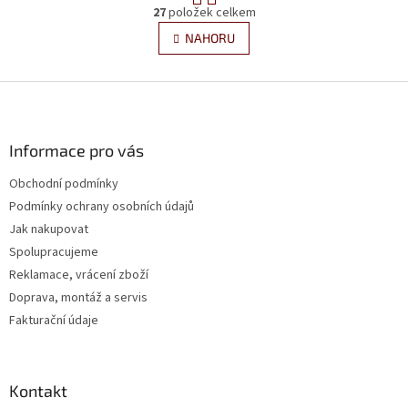
O
r
27
položek celkem
v
á
l
NAHORU
n
á
k
d
o
v
Z
a
á
c
á
n
í
p
í
p
a
Informace pro vás
r
t
v
Obchodní podmínky
í
k
Podmínky ochrany osobních údajů
y
v
Jak nakupovat
ý
Spolupracujeme
p
Reklamace, vrácení zboží
i
s
Doprava, montáž a servis
u
Fakturační údaje
Kontakt