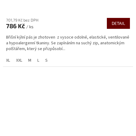
701,79 Kč bez DPH
DETAIL
786 Kč
/ ks
Břišní kýlní pás je zhotoven z vysoce odolné, elastické, ventilované
a hypoalergenní tkaniny. Se zapínáním na suchý zip, anatomickým
polštářem, který se přizpůsobí...
XL
XXL
M
L
S