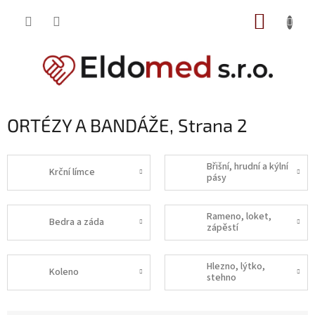
Přejít
NÁKUP
na
obsah
KOŠÍK
ORTÉZY A BANDÁŽE
, Strana 2
Břišní, hrudní a kýlní
Krční límce
pásy
Rameno, loket,
Bedra a záda
zápěstí
Hlezno, lýtko,
Koleno
stehno