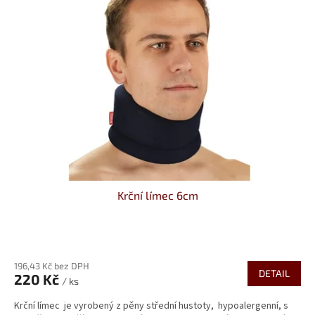
Krční límec 6cm
Průměrné
hodnocení
196,43 Kč bez DPH
produktu
DETAIL
220 Kč
je
/ ks
5,0
Krční límec je vyrobený z pěny střední hustoty, hypoalergenní, s
z