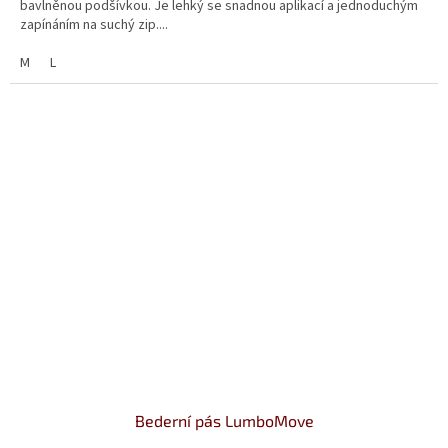
bavlněnou podšívkou. Je lehký se snadnou aplikací a jednoduchým
5
zapínáním na suchý zip....
hvězdiček.
M
L
Bederní pás LumboMove