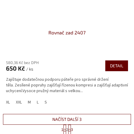
Rovnač zad 2407
580,36 Kč bez DPH
DETAIL
650 Kč
/ ks
Zajištuje dodatečnou podporu páteře pro správné držení
těla. Zesílené popruhy zajišťují řízenou kompresi a zajišťují adaptivní
uchycení.Vysoce pružný materiál s velkou...
XL
XXL
M
L
S
NAČÍST DALŠÍ 3
S
1
2
3
t