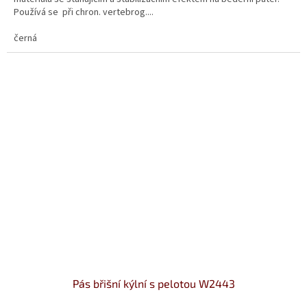
Používá se při chron. vertebrog....
černá
Pás břišní kýlní s pelotou W2443