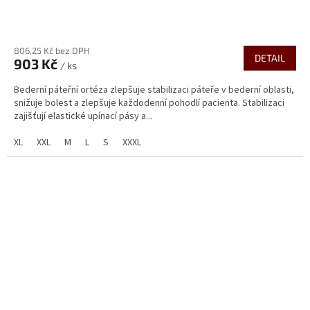
Průměrné
hodnocení
806,25 Kč bez DPH
produktu
DETAIL
903 Kč
je
/ ks
5,0
Bederní páteřní ortéza zlepšuje stabilizaci páteře v bederní oblasti,
z
snižuje bolest a zlepšuje každodenní pohodlí pacienta. Stabilizaci
5
zajišťují elastické upínací pásy a...
hvězdiček.
XL
XXL
M
L
S
XXXL