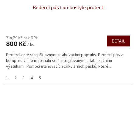
Bederní pás Lumbostyle protect
714,29 Kč bez DPH
DETAIL
800 Kč
/ ks
Bederní ortéza s přídavnými utahovacími popruhy. Bederní pás z
kompresivního materiálu se 4 integrovanými stabilizačními
výztuhami. Pomocí utahovacích cirkulárních pásků, které...
1
2
3
4
5